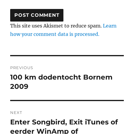
This site uses Akismet to reduce spam.
Learn
how your comment data is processed.
Post
PREVIOUS
navigation
100 km dodentocht Bornem
Previous
post:
2009
NEXT
Enter Songbird, Exit iTunes of
Next
post:
eerder WinAmp of