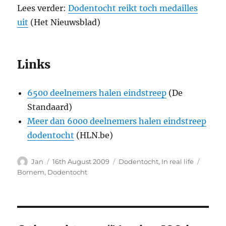
Lees verder:
Dodentocht reikt toch medailles
uit
(Het Nieuwsblad)
Links
6500 deelnemers halen eindstreep
(De
Standaard)
Meer dan 6000 deelnemers halen eindstreep
dodentocht
(HLN.be)
Author
Posted
Categories
Tags
Jan
16th August 2009
Dodentocht
,
In real life
on
Bornem
,
Dodentocht