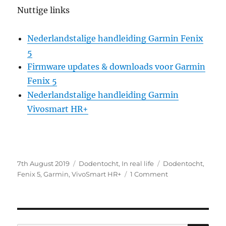
Nuttige links
Nederlandstalige handleiding Garmin Fenix
5
Firmware updates & downloads voor Garmin
Fenix 5
Nederlandstalige handleiding Garmin
Vivosmart HR+
Posted
Categories
Tags
7th August 2019
Dodentocht
,
In real life
Dodentocht
,
on
on
Fenix 5
,
Garmin
,
VivoSmart HR+
1 Comment
Dodentocht
en
Garmin
Tracking