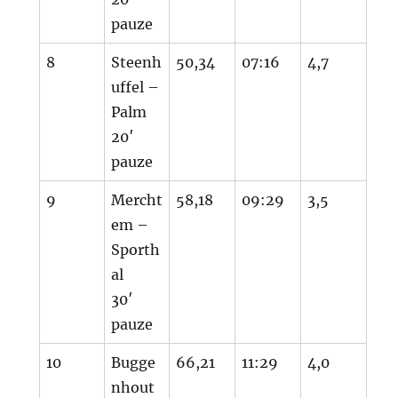
pauze
8
Steenh
50,34
07:16
4,7
uffel –
Palm
20′
pauze
9
Mercht
58,18
09:29
3,5
em –
Sporth
al
30′
pauze
10
Bugge
66,21
11:29
4,0
nhout