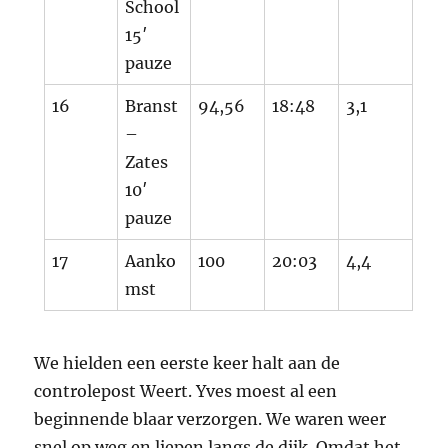
School
15′
pauze
16
Branst
94,56
18:48
3,1
–
Zates
10′
pauze
17
Aanko
100
20:03
4,4
mst
We hielden een eerste keer halt aan de
controlepost Weert. Yves moest al een
beginnende blaar verzorgen. We waren weer
snel op weg en liepen langs de dijk. Omdat het