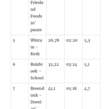
Friesla
nd
Foods
10′
pauze
5
Winta
26,78
02:20
5,3
m –
Kerk
6
Ruisbr
32,22
03:24
5,1
oek –
School
7
Breend
41,1
05:18
4,7
onk –
Duvel
20′