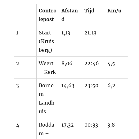
Contro
Afstan
Tijd
Km/u
lepost
d
1
Start
1,13
21:13
(Kruis
berg)
2
Weert
8,06
22:46
4,5
– Kerk
3
Borne
14,63
23:50
6,2
m –
Landh
uis
4
Rodda
17,32
00:33
3,8
m –