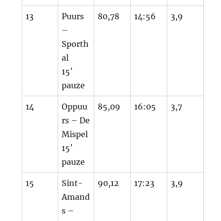
13
Puurs
80,78
14:56
3,9
–
Sporth
al
15′
pauze
14
Oppuu
85,09
16:05
3,7
rs – De
Mispel
15′
pauze
15
Sint-
90,12
17:23
3,9
Amand
s –