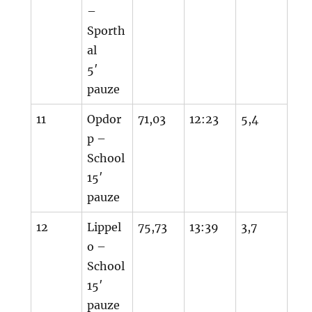
–
Sporth
al
5′
pauze
11
Opdor
71,03
12:23
5,4
p –
School
15′
pauze
12
Lippel
75,73
13:39
3,7
o –
School
15′
pauze