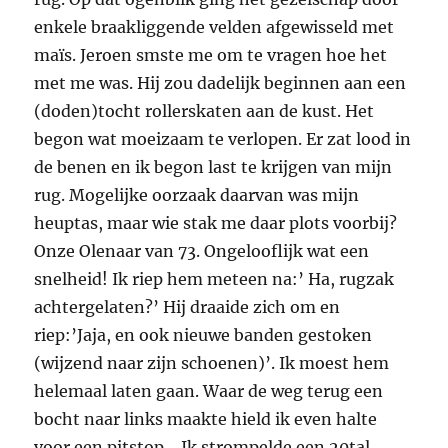
enkele braakliggende velden afgewisseld met
maïs. Jeroen smste me om te vragen hoe het
met me was. Hij zou dadelijk beginnen aan een
(doden)tocht rollerskaten aan de kust. Het
begon wat moeizaam te verlopen. Er zat lood in
de benen en ik begon last te krijgen van mijn
rug. Mogelijke oorzaak daarvan was mijn
heuptas, maar wie stak me daar plots voorbij?
Onze Olenaar van 73. Ongelooflijk wat een
snelheid! Ik riep hem meteen na:’ Ha, rugzak
achtergelaten?’ Hij draaide zich om en
riep:’Jaja, en ook nieuwe banden gestoken
(wijzend naar zijn schoenen)’. Ik moest hem
helemaal laten gaan. Waar de weg terug een
bocht naar links maakte hield ik even halte
voor een pitstop… Ik strompelde een 20tal